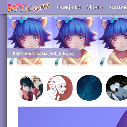
Фанфики
Манга
Картин
Читать
Сборники
Подобрать
Картинка: baG2_w8_d-E.jpg
Рецензии
На проверке
Отправить