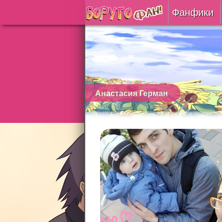
Фанфики
Читать
Сборни
Подобр
Анастасия Герман
Реценз
На про
Отправ