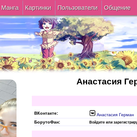
Манга
Картинки
Пользователи
Общение
Авторы
Блог
ки
Все
Лента 
ать
Беты
ии
VIP
Анастасия
Ге
верке
Онлайн
ить
За 24 часа
ВКонтакте:
Анастасия Герман
БорутоФан:
Войдите или зарегистрир