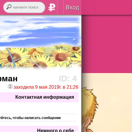
Вход
Авторизация
RSS
►
войти через
ВК
онтакте
рман
ID: 4
заходила 9 мая 2019г. в 21:26
регистрация
Контактная информация
забыли логин или пароль?
уйтесь, чтобы написать сообщение
Немного о себе