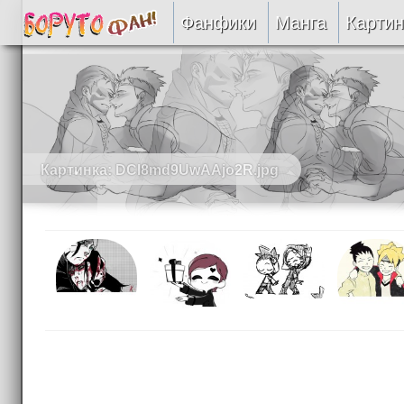
Фанфики
Манга
Картин
Читать
Сборники
Подобрать
Картинка: DCI8md9UwAAjo2R.jpg
Рецензии
На проверке
Отправить