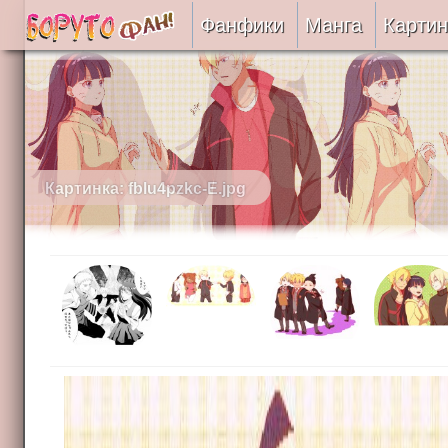
Фанфики
Манга
Картин
Читать
Сборники
Подобрать
Картинка: fblu4pzkc-E.jpg
Рецензии
На проверке
Отправить