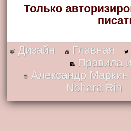
Только авторизиро
писат
Дизайн
Главная
Правила и
Александр Маркин
Nohara Rin