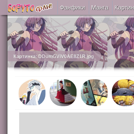
Фанфики
Манга
Картин
Читать
Сборники
Подобрать
Картинка: DDumGViV0AE8Z1R.jpg
Рецензии
На проверке
Отправить