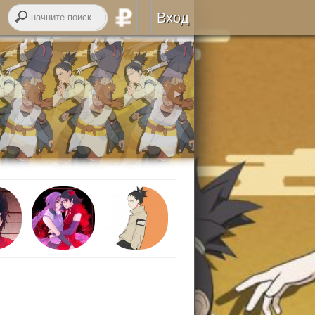
Вход
Авторизация
RSS
►
войти через
ВК
онтакте
регистрация
забыли логин или пароль?