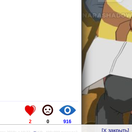
2
0
916
[X закрыть]