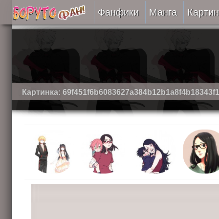
Фанфики
Манга
Картин
Читать
Сборники
Подобрать
Картинка: 69f451f6b6083627a384b12b1a8f4b18343f1
Рецензии
На проверке
Отправить